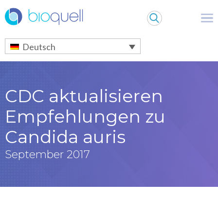
Warning
: Undefined array key 0 in
/bitnami/wordpress/wp-
content/themes/Bioquell/header.php
on line
79
Deutsch
CDC aktualisieren
Empfehlungen zu
Candida auris
September 2017