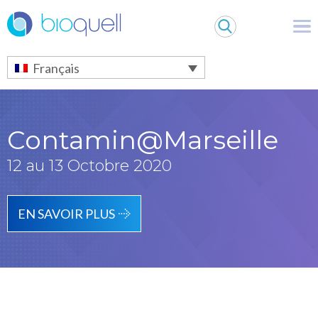
Warning
: Undefined array key 0 in
/bitnami/wordpress/wp-
content/themes/Bioquell/header.php
on line
79
Français
Contamin@Marseille
12 au 13 Octobre 2020
EN SAVOIR PLUS