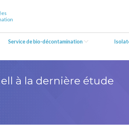
tent/themes/Bioquell/header.php
on line
79
ées
nation
Service de bio-décontamination
Isola
ell à la dernière étude