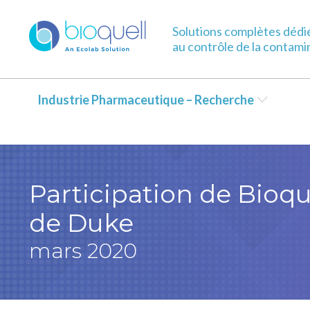
Warning
: Undefined array key 0 in
/bitnami/wordpress/wp-con
Solutions complètes dédi
au contrôle de la contami
Industrie Pharmaceutique – Recherche
Participation de Bioqu
de Duke
mars 2020