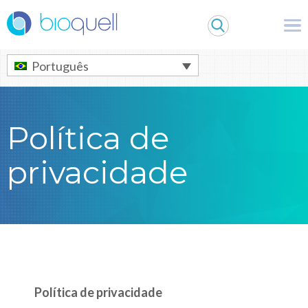
Warning
: Undefined array key 0 in
/bitnami/wordpress/wp-
content/themes/Bioquell/header.php
on line
79
Português
Política de
privacidade
Política de privacidade