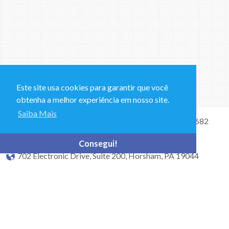
Este site usa cookies para garantir que você
obtenha a melhor experiência em nosso site.
Saiba Mais
Vendas, Suporte Técnico & Dúvidas Gerais: +1 215 682
0225
Consegui!
702 Electronic Drive, Suite 200, Horsham, PA 19044
bioquellusorders@ecolab.com
© Bioquell, An Ecolab Solution 2026 Todos os direitos
reservados