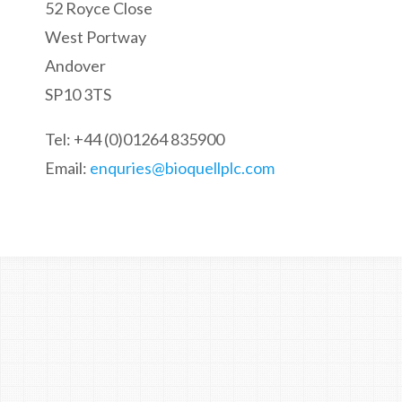
52 Royce Close
West Portway
Andover
SP10 3TS
Tel: +44 (0)01264 835900
Email:
enquries@bioquellplc.com