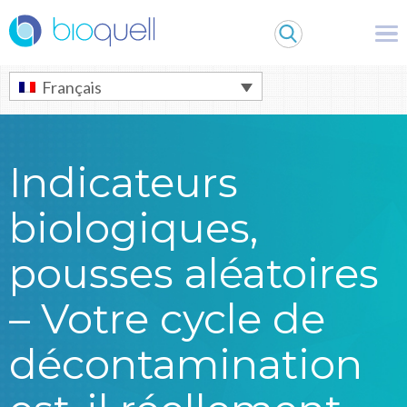
Warning
: Undefined array key 0 in
/bitnami/wordpress/wp-
content/themes/Bioquell/header.php
on line
79
Français
Indicateurs
biologiques,
pousses aléatoires
– Votre cycle de
décontamination