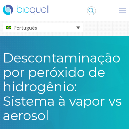
Warning
: Undefined array key 0 in
/bitnami/wordpress/wp-
content/themes/Bioquell/header.php
on line
79
Português
Descontaminação
por peróxido de
hidrogênio:
Sistema à vapor vs
aerosol